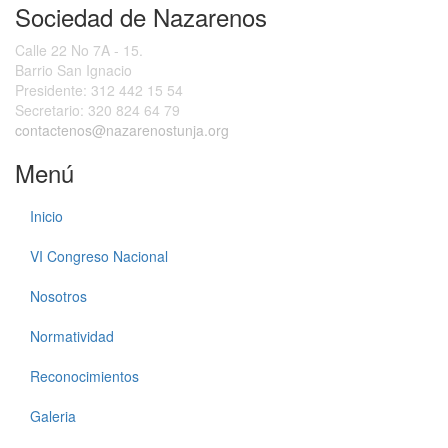
Sociedad de Nazarenos
Calle 22 No 7A - 15.
Barrio San Ignacio
Presidente:
312 442 15 54
Secretario:
320 824 64 79
contactenos@nazarenostunja.org
Menú
Inicio
VI Congreso Nacional
Nosotros
Normatividad
Reconocimientos
Galeria