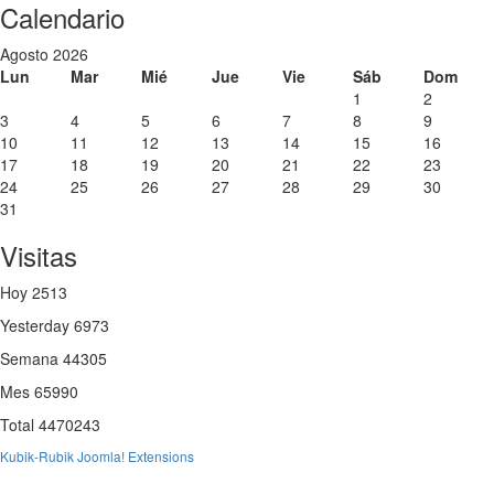
Previous
Previous
Next
Next
Calendario
Year
Month
Year
Month
Agosto 2026
Lun
Mar
Mié
Jue
Vie
Sáb
Dom
1
2
3
4
5
6
7
8
9
10
11
12
13
14
15
16
17
18
19
20
21
22
23
24
25
26
27
28
29
30
31
Visitas
Hoy
2513
Yesterday
6973
Semana
44305
Mes
65990
Total
4470243
Kubik-Rubik Joomla! Extensions