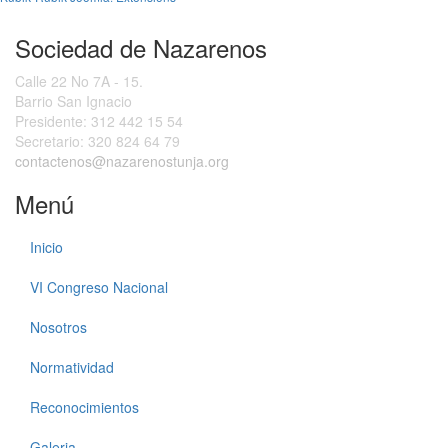
Sociedad de Nazarenos
Calle 22 No 7A - 15.
Barrio San Ignacio
Presidente:
312 442 15 54
Secretario:
320 824 64 79
contactenos@nazarenostunja.org
Menú
Inicio
VI Congreso Nacional
Nosotros
Normatividad
Reconocimientos
Galeria