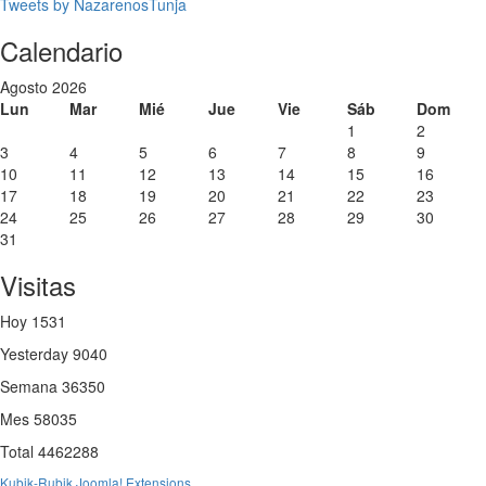
Tweets by NazarenosTunja
Previous
Previous
Next
Next
Calendario
Year
Month
Year
Month
Agosto 2026
Lun
Mar
Mié
Jue
Vie
Sáb
Dom
1
2
3
4
5
6
7
8
9
10
11
12
13
14
15
16
17
18
19
20
21
22
23
24
25
26
27
28
29
30
31
Visitas
Hoy
1531
Yesterday
9040
Semana
36350
Mes
58035
Total
4462288
Kubik-Rubik Joomla! Extensions