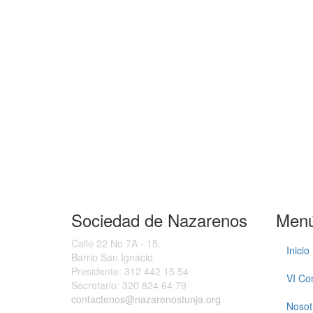
Sociedad de Nazarenos
Men
Calle 22 No 7A - 15.
Inicio
Barrio San Ignacio
Presidente:
312 442 15 54
VI Co
Secretario:
320 824 64 79
contactenos@nazarenostunja.org
Nosot