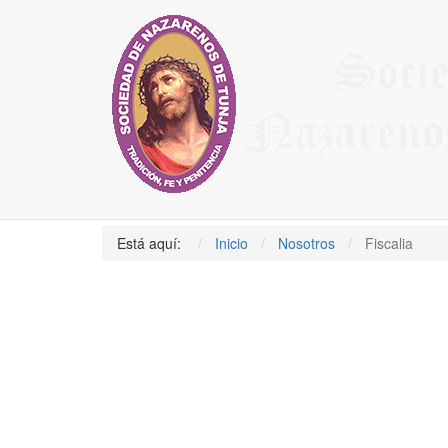
Síguenos en Facebook
Síguenos en Twitter
Instagram
Fiscalia
Título
Aut
Fiscal Principal
Escr
Está aquí:
Inicio
Nosotros
Fiscalia